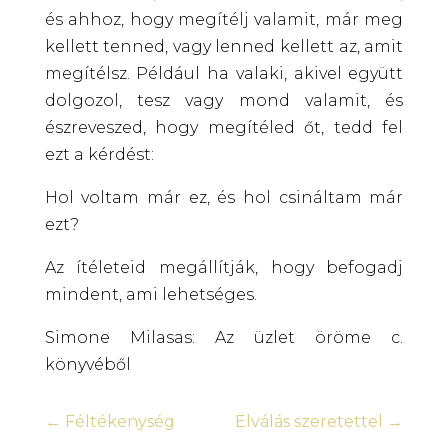
és ahhoz, hogy megítélj valamit, már meg
kellett tenned, vagy lenned kellett az, amit
megítélsz. Például ha valaki, akivel együtt
dolgozol, tesz vagy mond valamit, és
észreveszed, hogy megítéled őt, tedd fel
ezt a kérdést:
Hol voltam már ez, és hol csináltam már
ezt?
Az ítéleteid megállítják, hogy befogadj
mindent, ami lehetséges.
Simone Milasas: Az üzlet öröme c.
könyvéből
←
Féltékenység
Elválás szeretettel
→