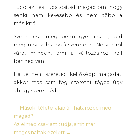
Tudd azt és tudatosítsd magadban, hogy
senki nem kevesebb és nem több a
másiknál!
Szeretgesd meg belső gyermeked, add
meg neki a hiányzó szeretetet. Ne kintről
várd, minden, ami a változáshoz kell
benned van!
Ha te nem szereted kellőképp magadat,
akkor más sem fog szeretni téged úgy
ahogy szeretnéd!
←
Mások ítéletei alapján határozod meg
magad?
Az elméd csak azt tudja, amit már
megcsináltak ezelőtt
→