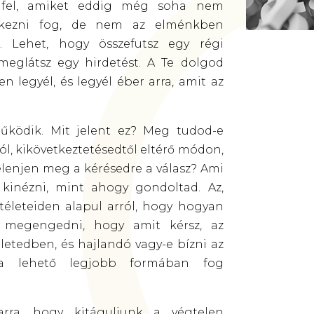
 fel, amiket eddig még soha nem
érkezni fog, de nem az elménkben
 Lehet, hogy összefutsz egy régi
y meglátsz egy hirdetést. A Te dolgod
 legyél, és legyél éber arra, amit az
ködik. Mit jelent ez? Meg tudod-e
l, kikövetkeztetésedtől eltérő módon,
lenjen meg a kérésedre a válasz? Ami
kinézni, mint ahogy gondoltad. Az,
ítéleteiden alapul arról, hogy hogyan
e megengedni, hogy amit kérsz, az
etedben, és hajlandó vagy-e bízni az
a lehető legjobb formában fog
arra, hogy kitáguljunk a végtelen