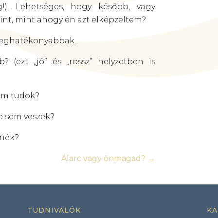
g!). Lehetséges, hogy később, vagy
int, mint ahogy én azt elképzeltem?
 leghatékonyabbak.
 (ezt „jó” és „rossz” helyzetben is
sem tudok?
re sem veszek?
anék?
Álarc vagy önmagad?
→
TUDNIVALÓK
KA