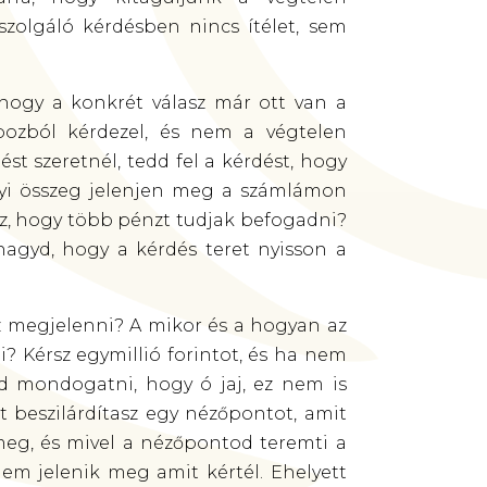
szolgáló kérdésben nincs ítélet, sem
hogy a konkrét válasz már ott van a
ozból kérdezel, és nem a végtelen
ést szeretnél, tedd fel a kérdést, hogy
nyi összeg jelenjen meg a számlámon
, hogy több pénzt tudjak befogadni?
hagyd, hogy a kérdés teret nyisson a
z megjelenni? A mikor és a hogyan az
? Kérsz egymillió forintot, és ha nem
d mondogatni, hogy ó jaj, ez nem is
t beszilárdítasz egy nézőpontot, amit
meg, és mivel a nézőpontod teremti a
nem jelenik meg amit kértél. Ehelyett