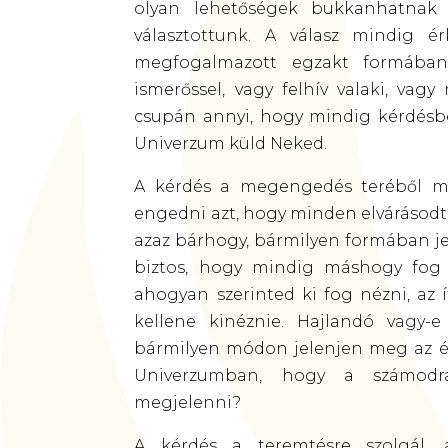
olyan lehetőségek bukkanhatnak
választottunk. A válasz mindig 
megfogalmazott egzakt formában.
ismerőssel, vagy felhív valaki, vag
csupán annyi, hogy mindig kérdésben
Univerzum küld Neked.
A kérdés a megengedés teréből mű
engedni azt, hogy minden elvárásodtó
azaz bárhogy, bármilyen formában je
biztos, hogy mindig máshogy fog 
ahogyan szerinted ki fog nézni, az 
kellene kinéznie. Hajlandó vagy-
bármilyen módon jelenjen meg az él
Univerzumban, hogy a számodr
megjelenni?
A kérdés a teremtésre szolgál, 