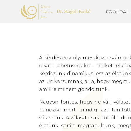
FŐOLDAL
A kérdés egy olyan eszköz a számunkra
olyan lehetőségekre, amiket elké
kérdezünk dinamikus lesz az életünk
az Univerzumnak, arra, hogy megmut
amikre mi nem gondoltunk.
Nagyon fontos, hogy ne várj választ
hangzik, mert mindig azt taníto
válaszunk. A választ csak abból a do
életünk során megtanultunk, megta