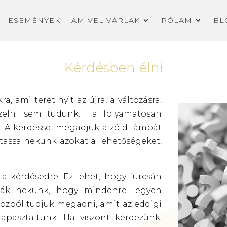
ESEMÉNYEK
AMIVEL VÁRLAK
RÓLAM
BL
Kérdésben élni
, ami teret nyit az újra, a változásra,
pzelni sem tudunk. Ha folyamatosan
. A kérdéssel megadjuk a zöld lámpát
assa nekünk azokat a lehetőségeket,
 a kérdésedre. Ez lehet, hogy furcsán
tták nekünk, hogy mindenre legyen
bozból tudjuk megadni, amit az eddigi
pasztaltunk. Ha viszont kérdezünk,