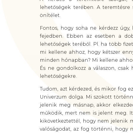
lehetőségek terében. A teremtésre 
önítélet.
Fontos, hogy soha ne kérdezz úgy, 
fejedben. Ebben az esetben a dob
lehetőségek teréből. Pl. ha több fizet
mi kellene ahhoz, hogy kétszer en
minden hónapban? Mi kellene ahhoz
És ne gondolkozz a válaszon, csak 
lehetőségekre.
Tudom, azt kérdezed, és mikor fog e
Univerzum dolga. Mi szokott történni
jelenik meg másnap, akkor elkezde
működik, mert nem is jelent meg. It
kikövetkeztettél, hogy nem jelenik 
valóságodat, az fog történni, hogy 